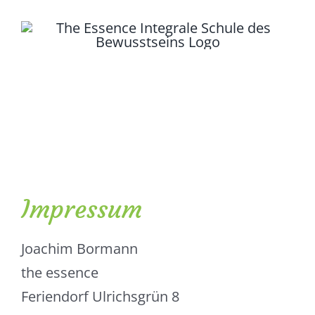
Zum
Inhalt
springen
Toggle
Seminare
Navigation
Kontakt
Impressum
Login
Podcasts
Joachim Bormann
the essence
Feriendorf Ulrichsgrün 8