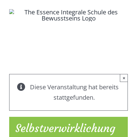
Zum
Inhalt
springen
Toggle
Seminare
Navigation
Kontakt
×
Diese Veranstaltung hat bereits
Login
stattgefunden.
Podcasts
Selbstverwirklichung