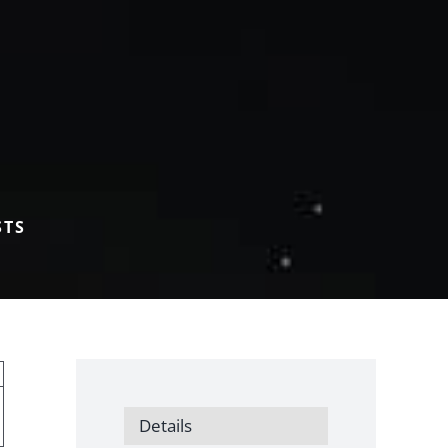
STS
Details