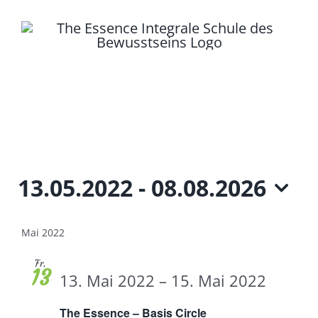
Zum
Inhalt
springen
Toggle
Seminare
Navigation
Kontakt
Veranstaltungen
13.05.2022
 - 
08.08.2026
Login
Datum
wählen.
Mai 2022
Podcasts
Fr.
13
13. Mai 2022
–
15. Mai 2022
The Essence – Basis Circle